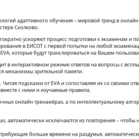
логий адаптивного обучения – мировой тренд в онлайн
стере Сколково.
гократно ускоряют процесс подготовки к экзаменам и п
тирования в ЕИСОТ с первой попытки на любой экзамен
EVA, которые будут транслироваться на Вашем пользова
дит в интерактивном режиме ответов на вопросы с вспл
ся механизмы зрительной памяти.
 Читая подсказки от EVA и сопоставляя их со своими о
 вместе с ними и изучаемые правила.
бычных онлайн тренажёрах, а по интеллектуальному алго
о, автоматически исключаются из повторения – чтобы н
требующие больше времени на раздумья, автоматическ